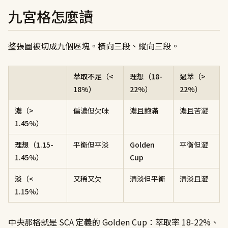
九宮格怎麼讀
整張圖被切成九個區塊。橫向三段、縱向三段。
萃取不足（<
理想（18-
過萃（>
18%）
22%）
22%）
濃（>
偏濃但欠味
濃且飽滿
濃且苦澀
1.45%）
理想（1.15-
平衡但平淡
Golden
平衡但澀
1.45%）
Cup
淡（<
又稀又欠
清淡但平衡
清淡且澀
1.15%）
中央那格就是 SCA 定義的 Golden Cup：萃取率 18-22%、