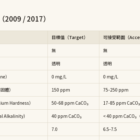
2009 / 2017）
目標值（Target）
可接受範圍（Accep
）
無
無
）
透明
透明
ine）
0 mg/L
0 mg/L
解固體）
150 ppm
75-250 ppm
um Hardness）
50-68 ppm CaCO₃
17-85 ppm CaCO₃
Alkalinity）
40 ppm CaCO₃
< 40 ppm CaC
7.0
6.5-7.5