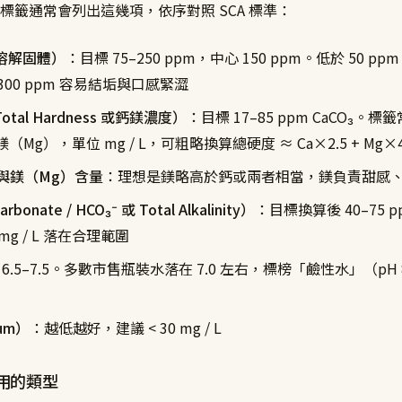
標籤通常會列出這幾項，依序對照 SCA 標準：
總溶解固體）
：目標 75–250 ppm，中心 150 ppm。低於 50 
300 ppm 容易結垢與口感緊澀
tal Hardness 或鈣鎂濃度）
：目標 17–85 ppm CaCO₃。
（Mg），單位 mg / L，可粗略換算總硬度 ≈ Ca×2.5 + Mg×4
與鎂（Mg）含量
：理想是鎂略高於鈣或兩者相當，鎂負責甜感、鈣
bonate / HCO₃⁻ 或 Total Alkalinity）
：目標換算後 40–75 pp
 mg / L 落在合理範圍
 6.5–7.5。多數市售瓶裝水落在 7.0 左右，標榜「鹼性水」（pH
um）
：越低越好，建議 < 30 mg / L
用的類型