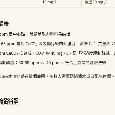
）
10 mg/L
接近 10 mg / L
張表
0 ppm 是中心點
，兼顧萃取力與不易結垢
68 ppm
是用 CaCO₃ 等效換算後的鈣濃度。實際 Ca²⁺ 質量約 20-2
pm CaCO₃
換算成 HCO₃⁻ 約 49 mg / L，是「不過度壓制酸感
高於鹼度
：50-68 ppm vs. 40 ppm，符合上篇講的經驗法則
自來水恰好落在這個範圍。多數人需要透過濾水或自配水達標。
流路徑