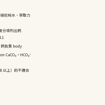
ppm 接近純水、萃取力
標籤常分項列出鈣
.1
負責 body
m CaCO₃。HCO₃⁻
 8 以上）的不適合