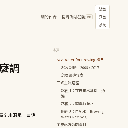
切換顯示主題
淺色
關於作者
搜尋咖啡知識
深色
⌘K
系統
本頁
SCA Water for Brewing 標準
怎麼調
SCA 規格（2009 / 2017）
怎麼讀這張表
三條主流路徑
路徑 1：在自來水基礎上過
濾
路徑 2：商業包裝水
路徑 3：自配水（Brewing
。最常被引用的是「目標
Water Recipes）
主流配方公開資料