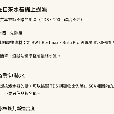
：在自來水基礎上過濾
質本來就不錯的地區（TDS < 200、鹼度不高）。
水器
：先除氯
比例調整濾材
：如 BWT Bestmax、Brita Pro 等專業濾水
簡單，沒辦法精準控制最終水質。
：商業包裝水
想換濾水器的話，可以挑選 TDS 與礦物比例落在 SCA 範圍內
，不要只信品牌名稱。
水標籤判斷適合度