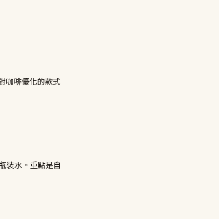
器有針對咖啡優化的款式
的瓶裝水。重點是
自