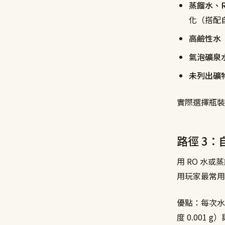
蒸餾水、R
化（搭配
高鹼性水（
氣泡礦泉
未列出礦
實際選擇瓶裝
路徑 3：自
用 RO 水
用玩家最常用
優點：每次水
度 0.001