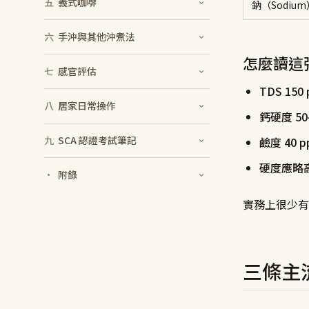
五
義式咖啡
鈉（Sodium
六
手沖與其他沖煮法
怎麼讀這
七
感官評估
TDS 15
八
居家日常操作
鈣硬度 50-
九
SCA 認證考試筆記
鹼度 40 p
硬度應略
·
附錄
實務上很少有
三條主