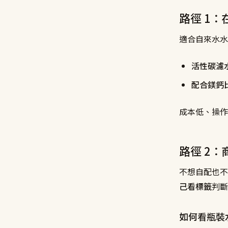
路徑 1
適合自來水水
活性碳濾
配合鎂鈣
成本低、操作
路徑 2
不想自配也不
己看標籤
判斷
如何看瓶裝