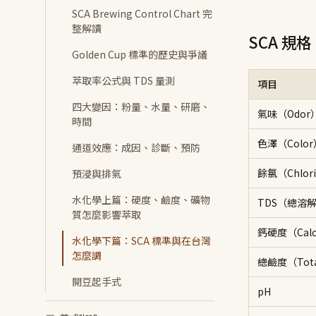
SCA Brewing Control Chart 完
整解讀
SCA 規格（
Golden Cup 標準的歷史與爭議
萃取率公式與 TDS 量測
項目
四大變因：粉量、水量、研磨、
氣味（Odor
時間
色澤（Color
通道效應：成因、診斷、預防
餘氯（Chlor
預浸與排氣
水化學上篇：硬度、鹼度、礦物
TDS（總溶
質怎麼影響萃取
鈣硬度（Calci
水化學下篇：SCA 標準與在台灣
怎麼調
總鹼度（Total 
開豆起手式
pH