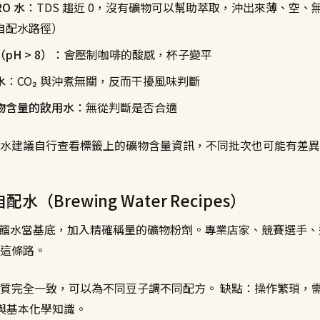
O 水
：TDS 趨近 0，沒有礦物可以幫助萃取，沖出來薄、空、
自配水路徑）
pH > 8）
：會壓制咖啡的酸感，杯子變平
水
：CO₂ 與沖煮無關，反而干擾風味判斷
物含量的飲用水
：無從判斷是否合適
水建議自行查看標籤上的礦物含量資訊，不同批次也可能有差異
配水（Brewing Water Recipes）
或蒸餾水當基底，加入精確稱量的礦物粉劑。專業店家、競賽選手
這條路。
質完全一致，可以為不同豆子調不同配方。 缺點：操作繁瑣，
 g）與基本化學知識。