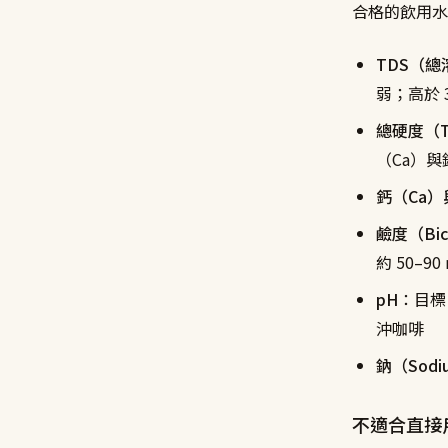
合格的飲用水
TDS（
弱；高於 
總硬度（To
（Ca）與鎂
鈣（Ca）
鹼度（Bicar
約 50–90
pH
：目標
沖咖啡
鈉（Sodi
不適合直接