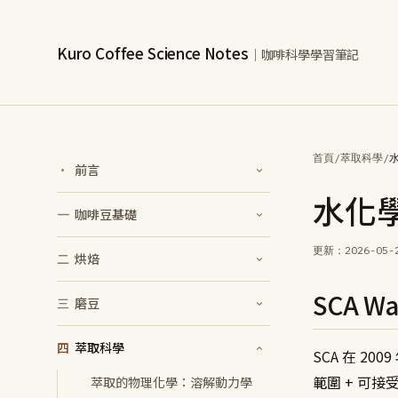
Kuro Coffee Science Notes
｜咖啡科學學習筆記
首頁
/
萃取科學
/
·
前言
水化
一
咖啡豆基礎
更新：
2026-05-
二
烘焙
SCA Wa
三
磨豆
四
萃取科學
SCA 在 20
範圍 + 可
萃取的物理化學：溶解動力學