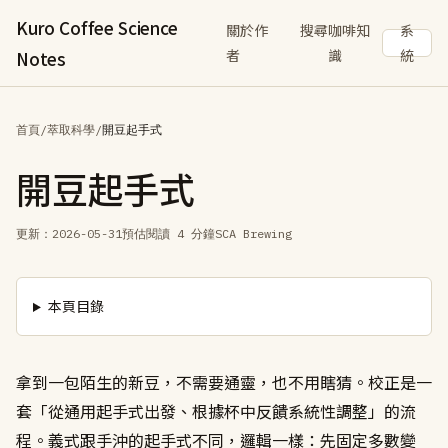
Kuro Coffee Science
關於作
搜尋咖啡知
系
者
識
統
Notes
首頁
/
萃取科學
/
開豆起手式
開豆起手式
更新：
2026-05-31
預估閱讀 4 分鐘
SCA Brewing
本頁目錄
拿到一包陌生的新豆，不需要通靈，也不用瞎猜。校正是一
套「從通用起手式出發、根據杯中反饋系統性調整」的流
程。義式跟手沖的起手式不同，邏輯一樣：先固定多數變