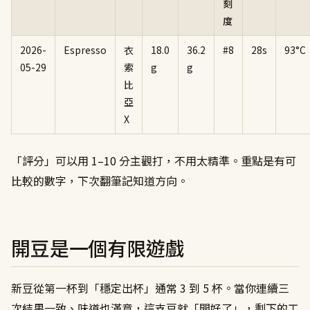
刻
度
2026-
Espresso
衣
18.0
36.2
#8
28s
93°C
05-29
索
g
g
比
亞
X
「評分」可以用 1–10 分主觀打，不用太精準。重點是有可
比較的數字，下次翻筆記知道方向。
開豆是一個有限遊戲
新豆從第一杯到「穩定出杯」通常 3 到 5 杯。當你連續三
次結果一致、味道也滿意，這支豆就「開好了」，剩下的工