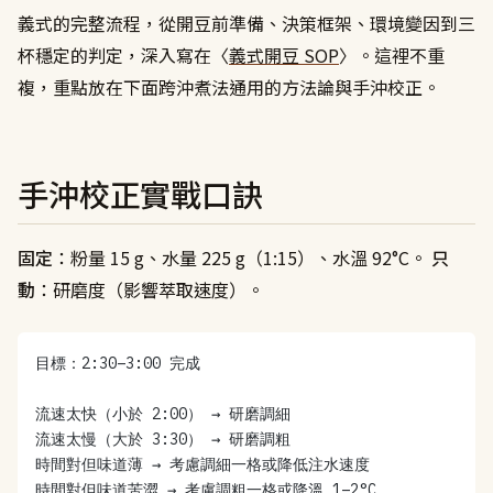
義式的完整流程，從開豆前準備、決策框架、環境變因到三
杯穩定的判定，深入寫在〈
義式開豆 SOP
〉。這裡不重
複，重點放在下面跨沖煮法通用的方法論與手沖校正。
手沖校正實戰口訣
固定
：粉量 15 g、水量 225 g（1:15）、水溫 92°C。
只
動
：研磨度（影響萃取速度）。
目標：2:30–3:00 完成
流速太快（小於 2:00） → 研磨調細
流速太慢（大於 3:30） → 研磨調粗
時間對但味道薄 → 考慮調細一格或降低注水速度
時間對但味道苦澀 → 考慮調粗一格或降溫 1–2°C