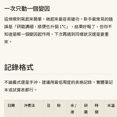
一次只動一個變因
這條規則寫起來簡單，做起來最容易破功。新手最常見的錯
誤是「研磨調細，順便也升個 1°C」，結果好喝了，但你不
知道是哪一個變因起作用，下次再遇到同樣狀況還是要重
來。
記錄格式
不論義式還是手沖，建議用最低限度的表格記錄。實體筆記
本或試算表都行。
日期
沖煮法
豆
粉
水 /
研
時
水溫
液
磨
間