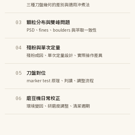
三種刀盤幾何的差別與適用沖煮法
顆粒分布與雙峰問題
03
PSD、fines、boulders 與萃取一致性
殘粉與單次定量
04
殘粉成因、單次定量設計、實際操作差異
刀盤對位
05
marker test 原理、判讀、調整流程
磨豆機日常校正
06
環境變因、研磨度調整、清潔週期