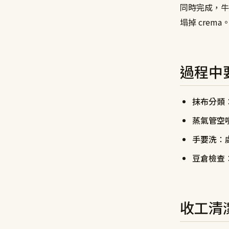
同時完成，牛奶溫
塌掉 crema
過程中
抹布分類
蒸氣管空
手要洗
：
豆倉檢查
收工清