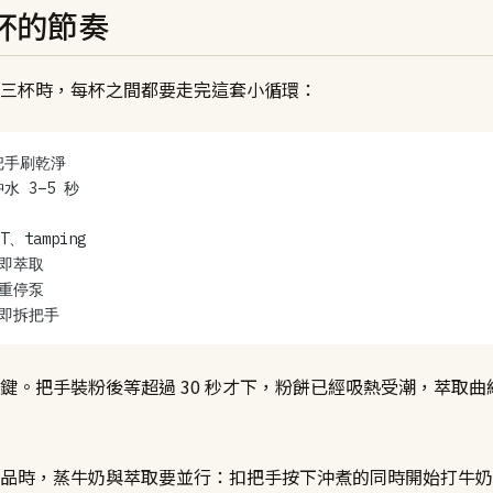
杯的節奏
三杯時，每杯之間都要走完這套小循環：
把手刷乾淨
水 3–5 秒
、tamping
即萃取
重停泵
立即拆把手
鍵。把手裝粉後等超過 30 秒才下，粉餅已經吸熱受潮，萃取曲線跟剛
品時，蒸牛奶與萃取要並行：扣把手按下沖煮的同時開始打牛奶，