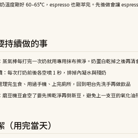
度剛好 60–65°C，espresso 也剛萃完。先後做會讓 espre
。
要持續做的事
：蒸氣棒每打完一次奶就用專用抹布擦淨。奶蛋白乾掉之後再清
噴
：每次打奶前後各空噴 1 秒，排掉內凝水與殘奶
處理完生食、用過手機、上完廁所，回到吧台先洗手再做飲品
：磨豆機豆倉空了要先擦乾淨再倒新豆，避免上一支豆的氧化油
潔（用完當天）