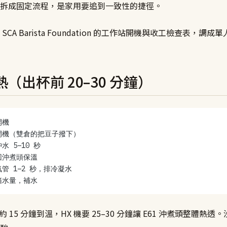
拆成固定流程，是家用要追到一致性的捷徑。
SCA Barista Foundation 的工作站開機與收工檢查表，調
（出杯前 20–30 分鐘）
開機
開機（雙倉的把豆子撥下）
 5–10 秒
回沖煮頭保溫
管 1–2 秒，排冷凝水
箱水量，補水
機約 15 分鐘到溫，HX 機要 25–30 分鐘讓 E61 沖煮頭整體熱