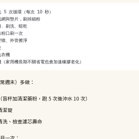
 5 次循環（每次 10 秒）
流網與墊片，刷掉細粉
解、刷洗、晾乾
出粉口刷一次
空噴、外管擦淨
乾
洗衣機
機（家用機長期不關省電也會加速橡膠老化）
常週末）多做：
盲杯加清潔藥粉，跑 5 次後沖水 10 次）
清潔錠
清洗、檢查濾芯壽命
月一次：