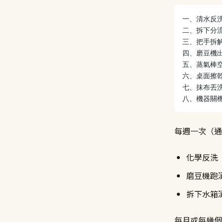
一、清水反洗
二、拆下分
三、把手拆
四、磨豆機
五、蒸氣棒
六、桌面擦
七、抹布丟
八、機器關
每週一次（通
化學反洗（
磨豆機跑
拆下水箱
每月或每幾個