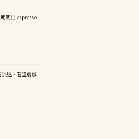
間出 espresso
。看流速、看溫度感