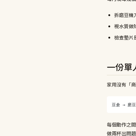
拆磨豆機
視水質做
檢查墊片
一份單
家用沒有「商
豆倉 → 磨豆
每個動作之間
做兩杯出問題