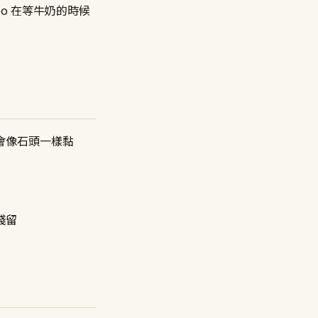
sso 在等牛奶的時候
會像石頭一樣黏
殘留