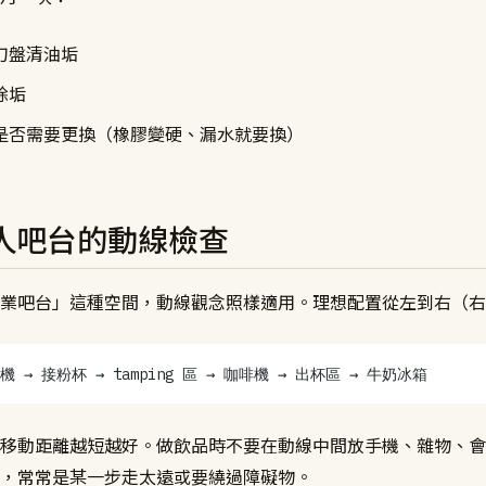
刀盤清油垢
除垢
是否需要更換（橡膠變硬、漏水就要換）
人吧台的動線檢查
業吧台」這種空間，動線觀念照樣適用。理想配置從左到右（右
機 → 接粉杯 → tamping 區 → 咖啡機 → 出杯區 → 牛奶冰箱
移動距離越短越好。做飲品時不要在動線中間放手機、雜物、會
，常常是某一步走太遠或要繞過障礙物。