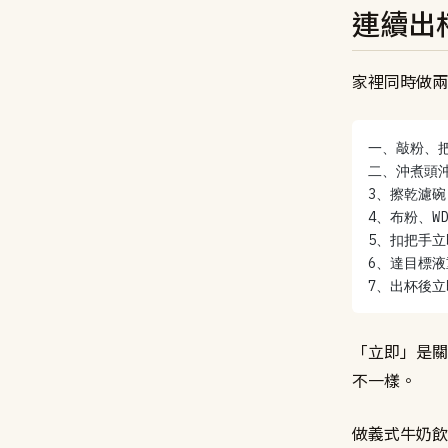
連續出
家裡同時做兩
一、敲粉、
二、沖煮頭沖
3、擦乾濾碗
4、布粉、WDT
5、扣把手立
6、達目標液
7、出杯後
「立即」是關
不一樣。
做義式牛奶飲