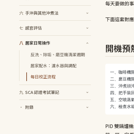
每天要做的事
六
手沖與其他沖煮法
下面這套對應 
七
感官評估
八
居家日常操作
開機預熱
反洗、除垢、磨豆機清潔週期
居家配水：濾水器與調配
一、咖啡機
每日校正流程
二、磨豆機
三、沖煮頭沖水
九
SCA 認證考試筆記
四、把手裝
五、空噴蒸氣
六、檢查水
·
附錄
PID 雙鍋爐