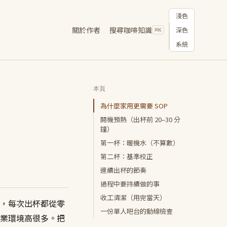
切換顯示主題
淺色
關於作者
搜尋咖啡知識
深色
⌘K
系統
本頁
為什麼家用更需要 SOP
開機預熱（出杯前 20–30 分
鐘）
第一杯：暖機水（不算數）
第二杯：基準校正
連續出杯的節奏
過程中要持續做的事
收工清潔（用完當天）
，每次出杯都從零
一份單人吧台的動線檢查
業環境高很多。把