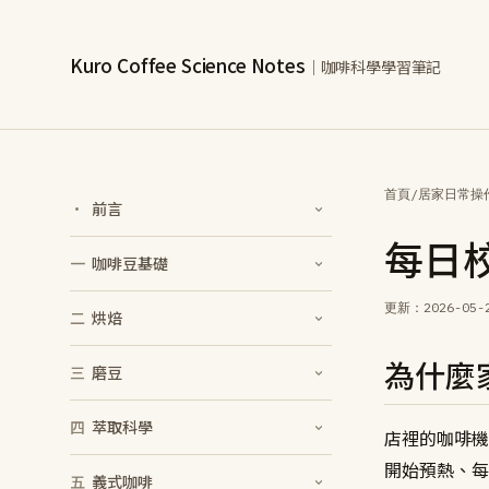
Kuro Coffee Science Notes
｜咖啡科學學習筆記
首頁
/
居家日常操
·
前言
每日
一
咖啡豆基礎
更新：
2026-05-
二
烘焙
為什麼家
三
磨豆
四
萃取科學
店裡的咖啡機
開始預熱、每
五
義式咖啡