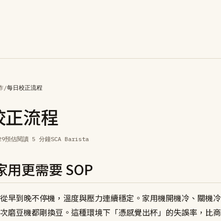
作
/
每日校正流程
校正流程
29
預估閱讀 5 分鐘
SCA Barista
用更需要 SOP
從早到晚不停機，溫度與壓力連續穩定。家用機開機冷、關機冷
次磨豆機都剛換豆。這種環境下「憑感覺出杯」的失誤率，比商