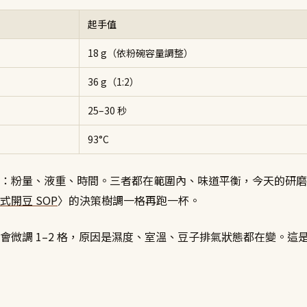
起手值
18 g（依粉碗容量調整）
36 g（1:2）
25–30 秒
93°C
：粉量、液重、時間。三者都在範圍內、味道平衡，今天的研磨
式開豆 SOP
〉的決策樹調一格再跑一杯。
會微調 1–2 格，原因是濕度、室溫、豆子排氣狀態都在變。這