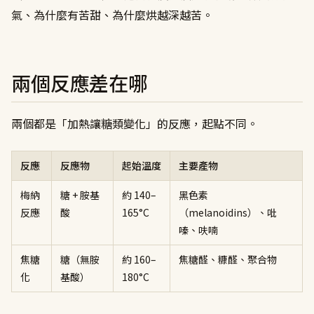
氣、為什麼有苦甜、為什麼烘越深越苦。
兩個反應差在哪
兩個都是「加熱讓糖類變化」的反應，起點不同。
反應
反應物
起始溫度
主要產物
梅納
糖 + 胺基
約 140–
黑色素
反應
酸
165°C
（melanoidins）、吡
嗪、呋喃
焦糖
糖（無胺
約 160–
焦糖醛、糠醛、聚合物
化
基酸）
180°C