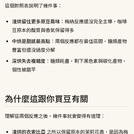
這個對照表說明了幾件事：
淺烘留住更多原豆風味
：梅納反應還沒完全主導，咖啡
豆原本的酸質與香氣保留得多
中烘是甜感最高點
：兩個反應都在最佳區間，糖類產物
豐富但還沒過度分解
深烘失去複雜度
：糖類耗盡，剩下黑色素與碳化產物，
個性被磨平
為什麼這跟你買豆有關
理解這兩個反應之後，幾件事就會變得有道理：
淺烘的衣索比亞
之所以保留原本的茉莉花香，是因為梅