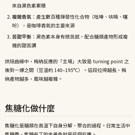
來自黑色素累積
複雜香氣
：產生數百種揮發性化合物（吡嗪、呋喃、噻
吩），是咖啡香氣的主要來源
苦甜平衡
：黑色素本身有微苦感，配合糖類產物形成複
雜的甜苦調
烘焙曲線中，梅納反應的「主場」大致是 turning point 之
後到一爆之間（豆溫約 140–195°C）。這段拉得越長，梅
納產物越多，風味越複雜。
焦糖化做什麼
焦糖化是糖類在高溫下自身分解、聚合的過程。日常生活中
焦糖醬、焦糖布丁的金黃色就是這個反應。