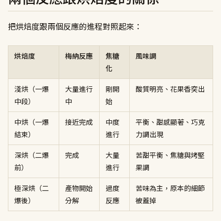
把烘焙度跟兩個反應的進程對照起來：
烘焙度
梅納反應
焦糖
風味調
化
淺烘（一爆
大量進行
剛開
酸質明亮、花果香突出
中段）
中
始
中烘（一爆
接近完成
中度
平衡、甜感顯著、巧克
結束）
進行
力調出現
深烘（二爆
完成
大量
苦甜平衡、焦糖與烤堅
前）
進行
果調
極深烘（二
產物開始
過度
苦味為主，原本的細節
爆後）
分解
反應
被蓋掉