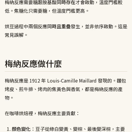
梅納反應需要糖跟胺基酸
同時存在
才會啟動，溫度門檻較
低。焦糖化只需要糖，但溫度門檻更高。
烘豆過程中兩個反應
同時且重疊
發生，並非依序啟動。這是
常見誤解。
梅納反應做什麼
梅納反應是 1912 年 Louis-Camille Maillard 發現的。麵包
烤皮、煎牛排、烤肉的焦黃色與香氣，都是梅納反應的產
物。
在咖啡烘焙裡，梅納反應主要貢獻：
顏色變化
：豆子從綠白變黃、變棕、最後變深棕，主要