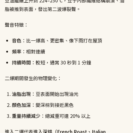
豆溫繼續上升到 224–230°C，豆子內部纖維結構崩潰、油
脂被推到表面，發出第二波爆裂聲。
聲音特徵：
音色
：比一爆高、更密集、像下雨打在屋頂
頻率
：相對連續
持續時間
：較短，通常 30 秒到 1 分鐘
二爆期間發生的物理變化：
油脂出現
：豆表面開始出現油光
顏色加深
：變深棕到接近黑色
重量持續減少
：總減重可達 20% 以上
進入二爆代表進入
深烘（French Roast、Italian