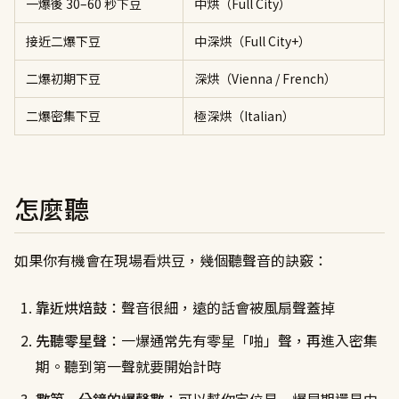
一爆後 30–60 秒下豆
中烘（Full City）
接近二爆下豆
中深烘（Full City+）
二爆初期下豆
深烘（Vienna / French）
二爆密集下豆
極深烘（Italian）
怎麼聽
如果你有機會在現場看烘豆，幾個聽聲音的訣竅：
靠近烘焙鼓
：聲音很細，遠的話會被風扇聲蓋掉
先聽零星聲
：一爆通常先有零星「啪」聲，再進入密集
期。聽到第一聲就要開始計時